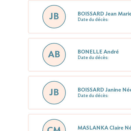
BOISSARD Jean Mari
JB
Date du décès:
BONELLE André
AB
Date du décès:
BOISSARD Janine Né
JB
Date du décès:
MASLANKA Claire N
CM