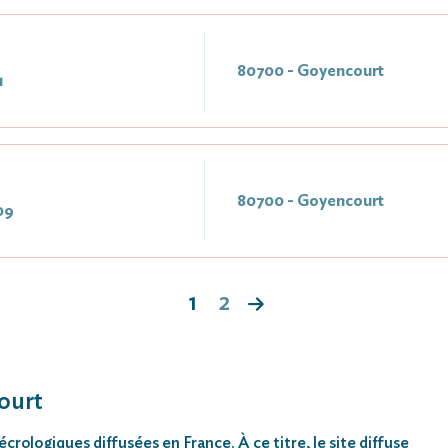
80700 - Goyencourt
1
80700 - Goyencourt
09
1
2
ourt
rologiques diffusées en France. À ce titre, le site diffuse