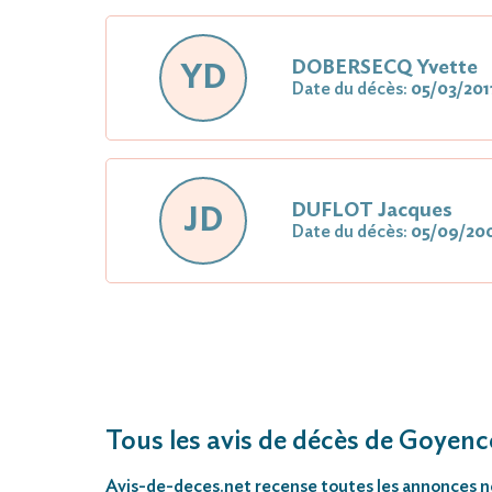
DOBERSECQ Yvette
YD
Date du décès:
05/03/201
DUFLOT Jacques
JD
Date du décès:
05/09/20
Tous les avis de décès de Goyenc
Avis-de-deces.net
recense toutes les annonces néc