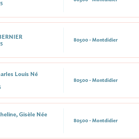
25
 BERNIER
80500 - Montdidier
25
rles Louis Né
80500 - Montdidier
5
heline, Gisèle Née
80500 - Montdidier