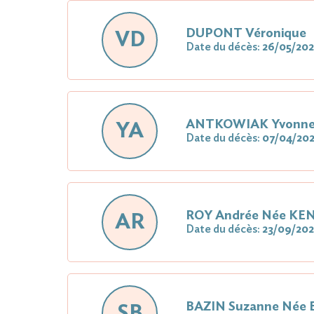
DUPONT Véronique
VD
Date du décès:
26/05/20
ANTKOWIAK Yvonn
YA
Date du décès:
07/04/20
ROY Andrée Née KE
AR
Date du décès:
23/09/202
BAZIN Suzanne Née
SB