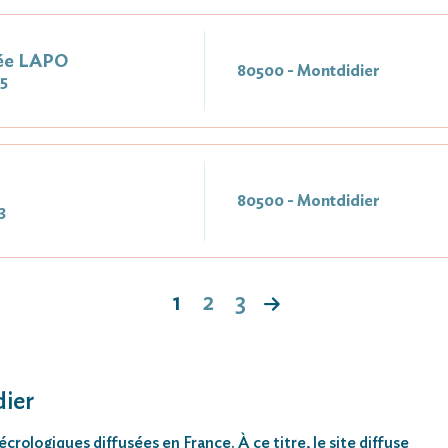
ée LAPO
80500 - Montdidier
5
80500 - Montdidier
3
1
2
3
dier
rologiques diffusées en France. À ce titre, le site diffuse