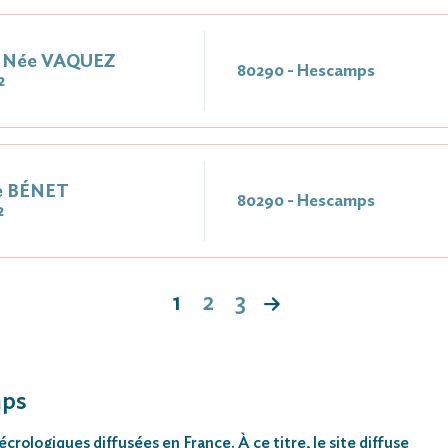
e Née VAQUEZ
80290 - Hescamps
2
e BÉNET
80290 - Hescamps
2
1
2
3
mps
rologiques diffusées en France. À ce titre, le site diffuse