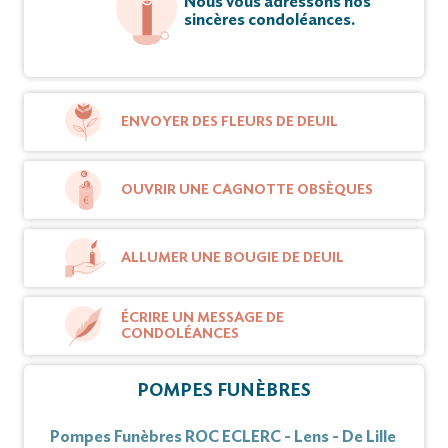
Nous vous adressons nos
sincères condoléances.
Vous pouvez déposer vos messages de
condoléances et témoignages sur ce site.
ENVOYER DES FLEURS DE DEUIL
De la part de :
OUVRIR UNE CAGNOTTE OBSÈQUES
BILLAUD-GANICHON Simone, son épouse ;
ALLUMER UNE BOUGIE DE DEUIL
BILLAUD Éric et Ingrid,
BILLAUD Willy, ses enfants ;
ÉCRIRE UN MESSAGE DE
CONDOLÉANCES
Ses petits-enfants,
POMPES FUNÈBRES
BILLAUD-LANNOY Marcelle, sa maman ;
Pompes Funèbres ROC ECLERC - Lens - De Lille