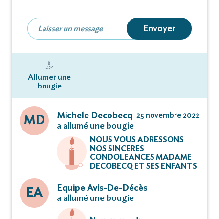
Réunion au crématorium à 16 heures 15.
Envoyer
Les cendres de Michel reposeront au jardin du
souvenir dudit lieu.
Allumer une
Votre présence tiendra lieu de condoléances.
bougie
Ni plaques, ni fleurs artificielles s’il vous plaît.
Michele Decobecq
25 novembre 2022
MD
a allumé une bougie
NOUS VOUS ADRESSONS
Dans l’attente de ses funérailles, Monsieur Michel
NOS SINCERES
BILLAUD repose aux salons funéraires :
CONDOLEANCES MADAME
DECOBECQ ET SES ENFANTS
314 Route de Lille_62300 Lens
Equipe Avis-De-Décès
EA
a allumé une bougie
La famille sera présente tous les jours de 16 heures
à 18 heures.