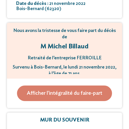
Date du décès :
21 novembre 2022
Bois-Bernard (62320)
Nous avons la tristesse de vous faire part du décès
de
M Michel Billaud
Retraité de l’entreprise FERROILLE
Survenu à Bois-Bernard, le lundi 21 novembre 2022,
à l’âge de 71 ans.
Les funérailles civiles auront lieu le vendredi 25
Afficher l'intégralité du faire-part
novembre 2022 à 16 heures 30,
en la salle des adieux du crématorium de Vendin-
le-Vieil.
MUR DU SOUVENIR