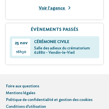
Voir l'agence
Ses frères, soeurs, beaux-frères et belles-soeurs,
Ses neveux et nièces,
ÉVÈNEMENTS PASSÉS
Ses voisins et amis,
CÉRÉMONIE CIVILE
25 nov
Docteur DESSAUX Laurent, son médecin dévoué ;
Salle des adieux du crématorium
16h30
62880 - Vendin-le-Vieil
Le personnel médical des centres de dialyse de
Loison-sous-Lens et Bois-Bernard.
« Il quitte ceux qu’il aime, pour rejoindre ceux qu’il a
Foire aux questions
aimés »
Mentions légales
Politique de confidentialité et gestion des cookies
Conditions d’utilisation