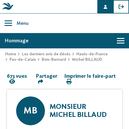
Skip
to
Menu
content
AVIS DE DÉCÈS DE MICHEL BILLAUD
Hommage
Home
Les derniers avis de décès
Hauts-de-France
Hommage
Pas-de-Calais
Bois-Bernard
Michel BILLAUD
673 vues
Partager
Imprimer le faire-part
Mur des souvenirs
Faire-part
MONSIEUR
MB
MICHEL BILLAUD