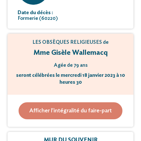
Date du décès :
Formerie (60220)
LES OBSÈQUES RELIGIEUSES de
Mme Gisèle Wallemacq
Agée de 79 ans
seront célébrées le mercredi 18 janvier 2023 à 10
heures 30
en l'église de FORMERIE
Afficher l'intégralité du faire-part
Inhumation au cimetière de BOUTAVENT-LA-
GRANGE
Un registre à signatures tiendra lieu de
MUR DU SOUVENIR