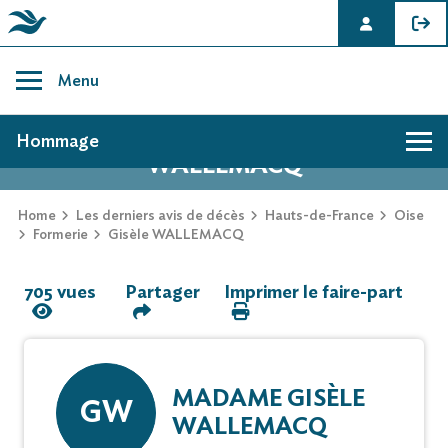
Skip
to
Menu
content
AVIS DE DÉCÈS DE GISÈLE
Hommage
WALLEMACQ
Hommage
Home
Les derniers avis de décès
Hauts-de-France
Oise
Formerie
Gisèle WALLEMACQ
Mur des souvenirs
705 vues
Partager
Imprimer le faire-part
Faire-part
MADAME GISÈLE
GW
WALLEMACQ