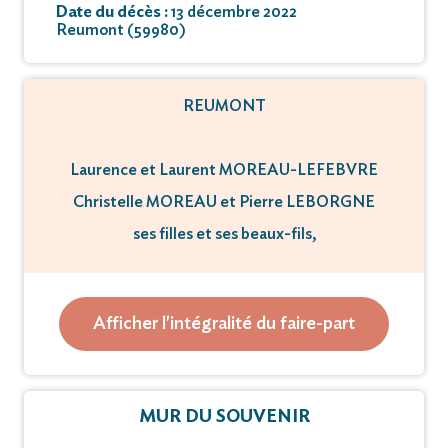
Date du décès :
13 décembre 2022
Reumont (59980)
REUMONT
Laurence et Laurent MOREAU-LEFEBVRE
Christelle MOREAU et Pierre LEBORGNE
ses filles et ses beaux-fils,
Léandre, Lalie
ses petits-enfants,
Afficher l'intégralité du faire-part
toute la famille et ses amis
ont le regret de vous faire part du décès de
MUR DU SOUVENIR