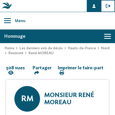
Skip
to
Menu
content
AVIS DE DÉCÈS DE RENÉ MOREAU
Hommage
Home
Les derniers avis de décès
Hauts-de-France
Nord
Hommage
Reumont
René MOREAU
508 vues
Partager
Imprimer le faire-part
Mur des souvenirs
Faire-part
MONSIEUR RENÉ
RM
MOREAU