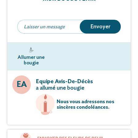
Réunion à l’église à 14 heures 15.
Envoyer
L’offrande tiendra lieu de condoléances.
Notre Dame de Lourdes, priez pour elle.
Allumer une
bougie
De la part de :
Equipe Avis-De-Décès
EA
Monsieur † Abel PARENT, son époux
a allumé une bougie
Nous vous adressons nos
Monsieur † et Madame † LAMBIN-MOUQUET,
sincères condoléances.
Monsieur † et Madame LAMBIN-BOULINGUEZ et
leur famille,
Monsieur † et Madame LAMBIN-MICHEZ et leur