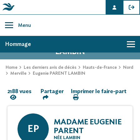
Skip
to
Menu
content
AVIS DE DÉCÈS DE EUGENIE PARENT
Hommage
LAMBIN
Hommage
Home
Les derniers avis de décès
Hauts-de-France
Nord
Merville
Eugenie PARENT LAMBIN
Mur des souvenirs
2188 vues
Partager
Imprimer le faire-part
Faire-part
MADAME EUGENIE
EP
PARENT
NÉE LAMBIN