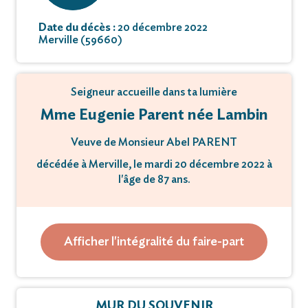
Date du décès :
20 décembre 2022
Merville (59660)
Seigneur accueille dans ta lumière
Mme Eugenie Parent née Lambin
Veuve de Monsieur Abel PARENT
décédée à Merville, le mardi 20 décembre 2022 à
l'âge de 87 ans.
La cérémonie religieuse aura lieu le mardi 27
décembre 2022 à 14 heures 30
Afficher l'intégralité du faire-part
en l'église Saint-Pierre de Merville,
suivie de L'inhumation au cimetière n°3 dudit lieu.
MUR DU SOUVENIR