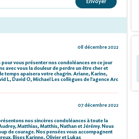
Envoyer
than, Julia,
ère-petits-enfants,
-CASTERMANT, sa belle-soeur,
èces, cousins, cousines,
te la famille,
08 décembre 2022
oisins et amis,
 pour vous présenter nos condoléances en ce jour
ns avec vous la douleur de perdre un être cher et
 vous faire part du décès de
e temps apaisera votre chagrin. Ariane, Karine,
id L, David O, Michael Les collègues de l'agence Arc
 Castermant née Delsart
 lundi 5 décembre 2022 à l’âge de 86 ans.
07 décembre 2022
ront célébrées le jeudi 8 décembre 2022
présentons nos sincères condoléances à toute la
e de Viesly, suivies de l’inhumation
à Audrey, Matthias, Matthis, Nathan et Jérémy. Nous
oup de courage. Nos pensées vous accompagnent
tière dudit lieu.
ux. Bises Karinne, Olivier et Lukas