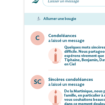
E
ses arri
Madame Renée VERQUIN
Allumer une bougie
Ses neveux, ni
Tou
Condoléances
C
a laissé un message
Ses v
Quelques mots sincères
difficile. Nous partageo
ont la douleur de
espérons vivement que l
Tiphaine, Benjamin, Dav
Mme Marie-Louise
en Ciel
survenu au Cateau-Cambrésis, le
Sincères condoléances
SC
a laissé un message
Les funérailles religieuses se
De la Martinique, nous 
à 14 heures 30 en l'églis
famille, en particulier 
vous souhaitons beauc
au cime
dans ce moment douloure