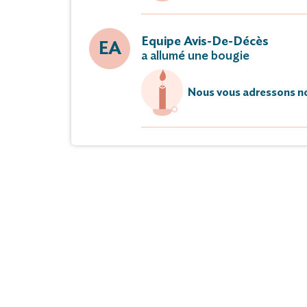
Réunion à l'
L'offrande tien
Equipe Avis-De-Décès
EA
a allumé une bougie
Cet avis tie
Nous vous adressons no
Dans l'attente des fu
à la maison funérair
48, rue de la Républiq
où la famille recevra les visit
de 14 heu
Vous pouvez déposer vos messages de