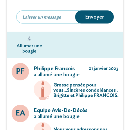
à 10 heures 30 en l’église Notre-Dame de
l’Assomption de Le Doulieu,
Envoyer
suivies de l’inhumation au cimetière dudit lieu
dans le caveau de famille.
Réunion en l’église à 10 heures.
Allumer une
bougie
L’offrande tiendra lieu de condoléances.
Philippe Francois
01 janvier 2023
PF
Miséricordieux Seigneur, accordez-lui le repos
a allumé une bougie
éternel.
Grosse pensée pour
vous...Sincères condoléances .
Brigitte et Philippe FRANCOIS.
De la part de :
Equipe Avis-De-Décès
EA
Serge BEAUSSART, son époux ;
a allumé une bougie
Sylvie et Pascal BEAUSSART-WAZÉ,
Nous vous adressons nos