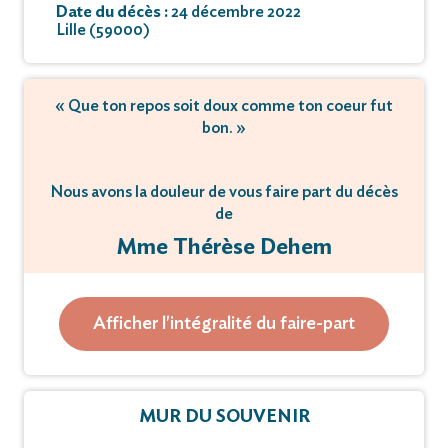
Date du décès :
24 décembre 2022
Lille (59000)
« Que ton repos soit doux comme ton coeur fut
bon. »
Nous avons la douleur de vous faire part du décès
de
Mme Thérèse Dehem
Épouse BEAUSSART
Le samedi 24 décembre 2022 à Lille, à l’âge de 74
Afficher l'intégralité du faire-part
ans.
Les funérailles religieuses auront lieu le mardi 3
MUR DU SOUVENIR
janvier 2022