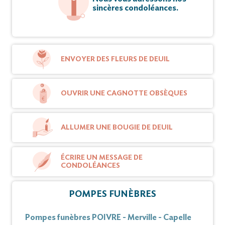
Jules,
sincères condoléances.
Eléonore et Adrien,
Florence BEAUSSART et Jean-Claude ROSADA,
Maxence
ENVOYER DES FLEURS DE DEUIL
Elisabeth et Maxime,
Constance,
OUVRIR UNE CAGNOTTE OBSÈQUES
Jérôme et Amélie BEAUSSART-DUHAMEL,
Léa,
ALLUMER UNE BOUGIE DE DEUIL
Justine,
Thomas,
ÉCRIRE UN MESSAGE DE
CONDOLÉANCES
Guillaume et Delphine BEAUSSART-LOGEZ,
Louise,
POMPES FUNÈBRES
Clémence, ses enfants et petits-enfants ;
Marie-Jeanne †, Agnès †, Chantal, ses soeurs ;
Pompes funèbres POIVRE - Merville - Capelle