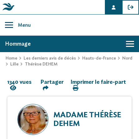
Skip
to
Menu
content
AVIS DE DÉCÈS DE THÉRÈSE DEHEM
Hommage
Home
Les derniers avis de décès
Hauts-de-France
Nord
Hommage
Lille
Thérèse DEHEM
1340 vues
Partager
Imprimer le faire-part
Mur des souvenirs
Faire-part
MADAME THÉRÈSE
DEHEM