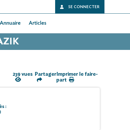
SE CONNECTER
Annuaire
Articles
AZIK
239 vues
Partager
Imprimer le faire-
part
s :
)