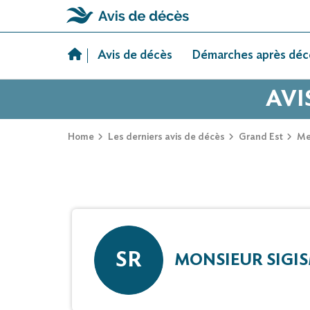
Skip
to
Avis de décès
Démarches après déc
content
AVI
Home
Les derniers avis de décès
Grand Est
Me
SR
MONSIEUR SIGI