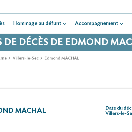
ès
Hommage au défunt
Accompagnement
S DE DÉCÈS DE EDMOND MA
rne
Villers-le-Sec
Edmond MACHAL
Date du déc
OND MACHAL
Villers-le-S