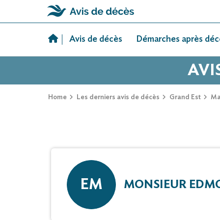
Skip
to
Avis de décès
Démarches après déc
content
AVI
Home
Les derniers avis de décès
Grand Est
Ma
EM
MONSIEUR EDM