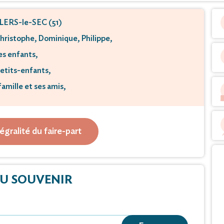
S-le-SEC (51)
hristophe, Dominique, Philippe,
es enfants,
etits-enfants,
famille et ses amis,
 vous faire part du décès de
tégralité du faire-part
mond Machal
 Janvier 2023, à l'âge de 85 ans.
U SOUVENIR
a célébrée le vendredi 6 Janvier 2023
'église de Villers-le-Sec.
 faire-part et de remerciements..