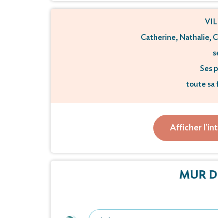
VILLER
Catherine, Nathalie, C
s
Ses p
toute sa 
Ont la douleur de
Afficher l'in
M Ed
survenu le dimanche 1er
MUR D
la cérémonie religieuse ser
à 14 heures en l
Cet avis tient lieu de