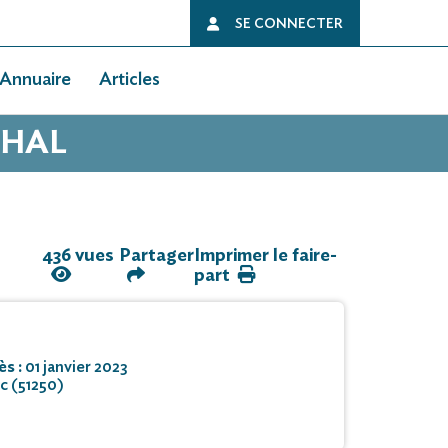
SE CONNECTER
Annuaire
Articles
CHAL
436 vues
Partager
Imprimer le faire-
part
ès :
01 janvier 2023
ec (51250)