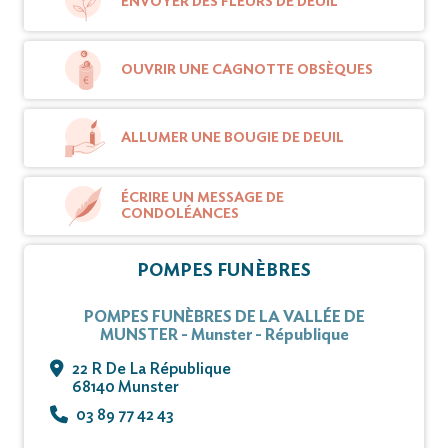
ENVOYER DES FLEURS DE DEUIL
CET AVIS TIENT LIEU DE FAIRE-PART ET DE
OUVRIR UNE CAGNOTTE OBSÈQUES
REMERCIEMENTS.
ALLUMER UNE BOUGIE DE DEUIL
Vous pouvez déposer vos messages de
condoléances et de témoignages sur ce site.
ÉCRIRE UN MESSAGE DE
CONDOLÉANCES
POMPES FUNÈBRES
POMPES FUNÈBRES DE LA VALLÉE DE
MUNSTER - Munster - République
22 R De La République
68140 Munster
03 89 77 42 43