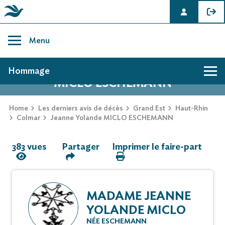
Skip
to
Menu
content
AVIS DE DÉCÈS DE JEANNE YOLANDE
Hommage
MICLO ESCHEMANN
Hommage
Home
Les derniers avis de décès
Grand Est
Haut-Rhin
Colmar
Jeanne Yolande MICLO ESCHEMANN
Mur des souvenirs
383 vues
Partager
Imprimer le faire-part
Faire-part
MADAME JEANNE
YOLANDE MICLO
NÉE ESCHEMANN