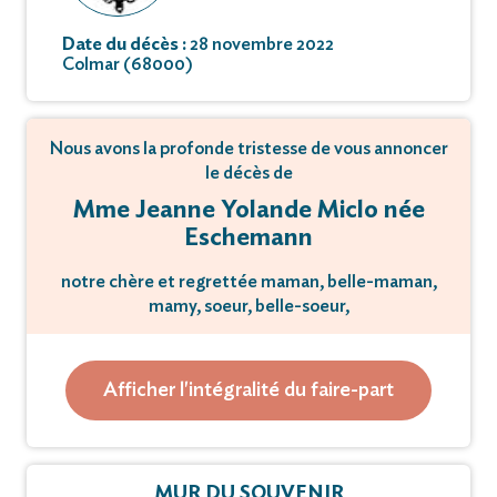
Date du décès :
28 novembre 2022
Colmar (68000)
Nous avons la profonde tristesse de vous annoncer
le décès de
Mme Jeanne Yolande Miclo née
Eschemann
notre chère et regrettée maman, belle-maman,
mamy, soeur, belle-soeur,
marraine, tante, cousine, parente, amie et voisine
qui s'en est allée
Afficher l'intégralité du faire-part
le 28 novembre 2022, à l'âge de 89 ans.
La cérémonie religieuse aura lieu le lundi 5
MUR DU SOUVENIR
décembre 2022 à 14 heures