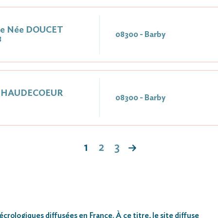
te Née DOUCET
08300 - Barby
8
ée HAUDECOEUR
08300 - Barby
1
2
3
rologiques diffusées en France. À ce titre, le site diffuse