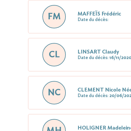
MAFFEÏS Frédéric
FM
Date du décès:
LINSART Claudy
CL
Date du décès:
16/11/202
CLEMENT Nicole N
NC
Date du décès:
20/06/20
HOLIGNER Madelei
MH