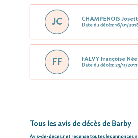
CHAMPENOIS Joset
JC
Date du décès:
16/01/201
FALVY Françoise N
FF
Date du décès:
23/11/2017
Tous les avis de décès de Barby
Avis-de-deces.net
recense toutes les annonces néc