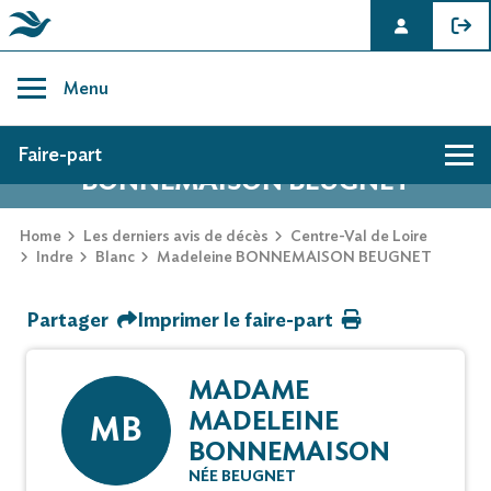
Skip
to
Menu
content
AVIS DE DÉCÈS DE MADELEINE
Faire-part
BONNEMAISON BEUGNET
Hommage
Home
Les derniers avis de décès
Centre-Val de Loire
Indre
Blanc
Madeleine BONNEMAISON BEUGNET
Mur des souvenirs
Partager
Imprimer le faire-part
Faire-part
MADAME
MADELEINE
MB
BONNEMAISON
NÉE BEUGNET