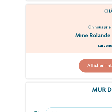
CH
On nous prie 
Mme Rolande 
survenu 
Un recueillement aura lieu l
Afficher l'in
au crémator
Vous pouvez déposer vos messages 
MUR D