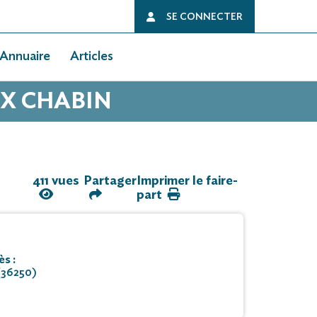
SE CONNECTER
Annuaire
Articles
UX CHABIN
411 vues
Partager
Imprimer le faire-
part
s :
(36250)