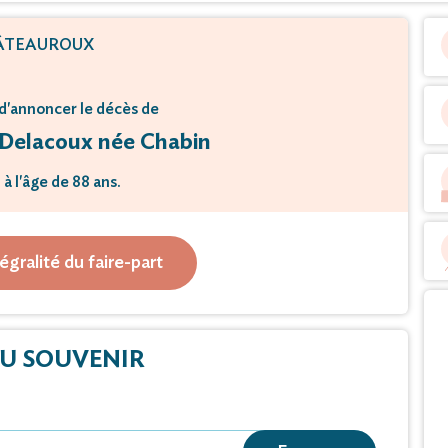
ÂTEAUROUX
d'annoncer le décès de
Delacoux née Chabin
à l'âge de 88 ans.
e mardi 6 décembre 2022, à 12 heures,
tégralité du faire-part
ium de Châteauroux.
de condoléances et témoignages sur ce site.
U SOUVENIR