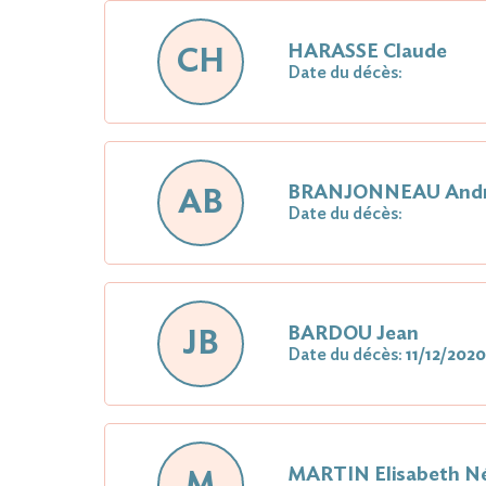
HARASSE Claude
CH
Date du décès:
BRANJONNEAU And
AB
Date du décès:
BARDOU Jean
JB
Date du décès:
11/12/2020
MARTIN Elisabeth N
M