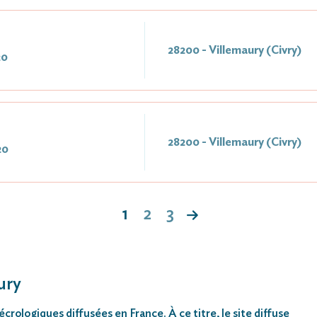
28200 - Villemaury (Civry)
20
28200 - Villemaury (Civry)
20
1
2
3
ury
rologiques diffusées en France. À ce titre, le site diffuse