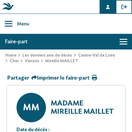
Skip
to
Menu
content
AVIS DE DÉCÈS DE MIREILLE MAILLET
Faire-part
Home
Les derniers avis de décès
Centre-Val de Loire
Hommage
Cher
Vierzon
Mireille MAILLET
Partager
Imprimer le faire-part
Mur des souvenirs
Faire-part
MADAME
MM
MIREILLE MAILLET
Date du décès :