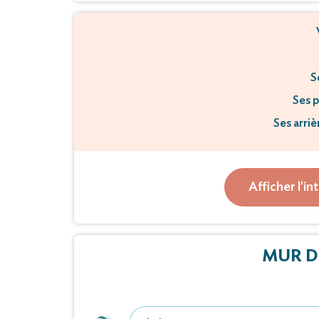
S
Ses p
Ses arriè
Ainsi qu
Afficher l'in
Vous fon
Mme Ou
MUR D
Survenu 
Un recue