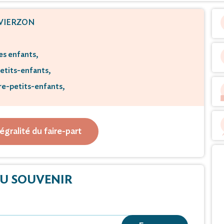
VIERZON
es enfants,
etits-enfants,
re-petits-enfants,
Son frère,
e toute la famille
tégralité du faire-part
t part du décès de
erdya Tadrist
U SOUVENIR
à l'âge de 90 ans.
illement aura lieu