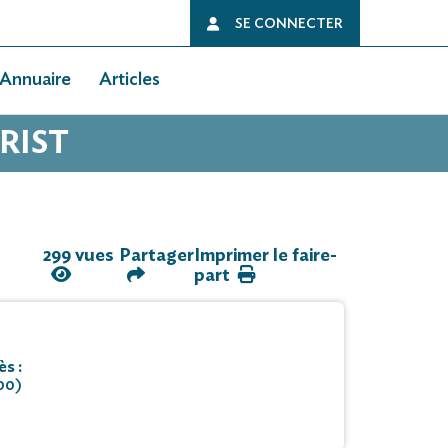
SE CONNECTER
Annuaire
Articles
RIST
299 vues
Partager
Imprimer le faire-
part
s :
00)