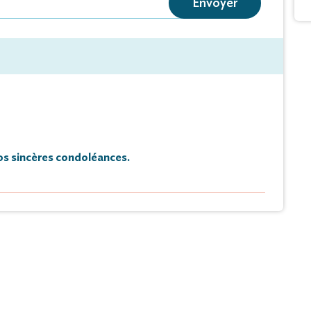
Envoyer
ures au cimetière de Bourgneuf à Vierzon.
de condoléances et témoignages sur ce site.
s sincères condoléances.