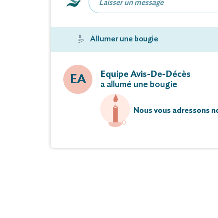
le lundi 06 octobre 2025 à 15 he
Allumer une bougie
Vous pouvez déposer vos messages 
Equipe Avis-De-Décès
EA
a allumé une bougie
Nous vous adressons no