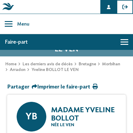
Skip
to
Menu
content
AVIS DE DÉCÈS DE YVELINE BOLLOT
Faire-part
LE VEN
Hommage
Home
Les derniers avis de décès
Bretagne
Morbihan
Arradon
Yveline BOLLOT LE VEN
Mur des souvenirs
Partager
Imprimer le faire-part
Faire-part
MADAME YVELINE
YB
BOLLOT
NÉE LE VEN