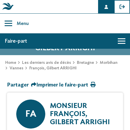
Skip
to
Menu
content
AVIS DE DÉCÈS DE FRANÇOIS,
Faire-part
GILBERT ARRIGHI
Hommage
Home
Les derniers avis de décès
Bretagne
Morbihan
Vannes
François, Gilbert ARRIGHI
Mur des souvenirs
Partager
Imprimer le faire-part
Faire-part
MONSIEUR
FA
FRANÇOIS,
GILBERT ARRIGHI