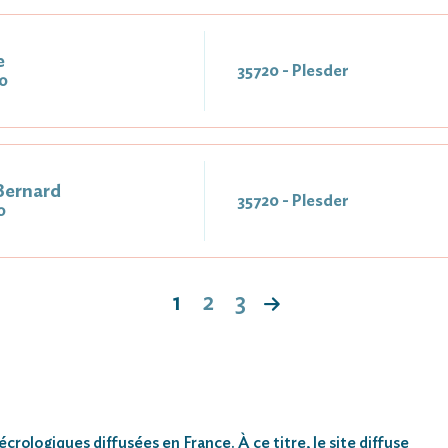
e
35720 - Plesder
0
Bernard
35720 - Plesder
0
1
2
3
rologiques diffusées en France. À ce titre, le site diffuse