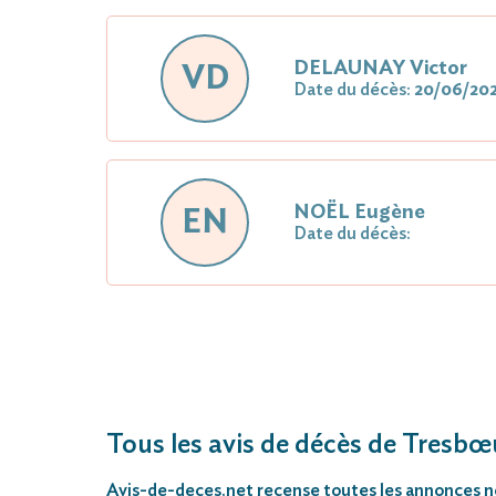
DELAUNAY Victor
VD
Date du décès:
20/06/20
NOËL Eugène
EN
Date du décès:
Tous les avis de décès de Tresbœ
Avis-de-deces.net
recense toutes les annonces néc