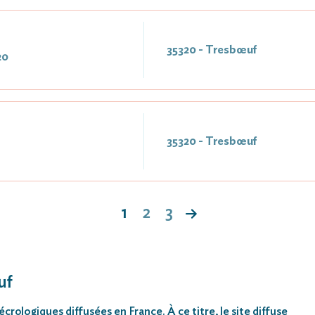
35320 - Tresbœuf
20
35320 - Tresbœuf
1
2
3
uf
rologiques diffusées en France. À ce titre, le site diffuse