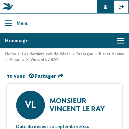
Skip
to
Menu
content
AVIS DE DÉCÈS DE VINCENT LE RAY
Hommage
Home
Les derniers avis de décès
Bretagne
Ille-et-Vilaine
Amanlis
Vincent LE RAY
70 vues
Partager
MONSIEUR
VL
VINCENT LE RAY
Date du décès :
20 septembre 2024