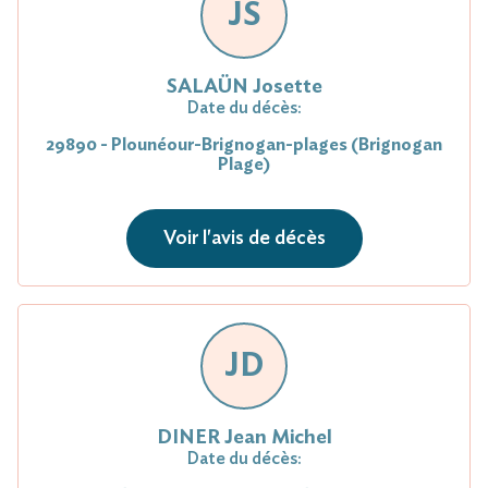
JS
SALAÜN Josette
Date du décès:
29890 - Plounéour-Brignogan-plages (Brignogan
Plage)
Voir l'avis de décès
JD
DINER Jean Michel
Date du décès: