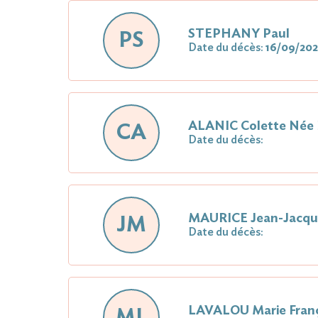
STEPHANY Paul
PS
Date du décès:
16/09/20
ALANIC Colette Né
CA
Date du décès:
MAURICE Jean-Jacqu
JM
Date du décès:
LAVALOU Marie Fra
ML