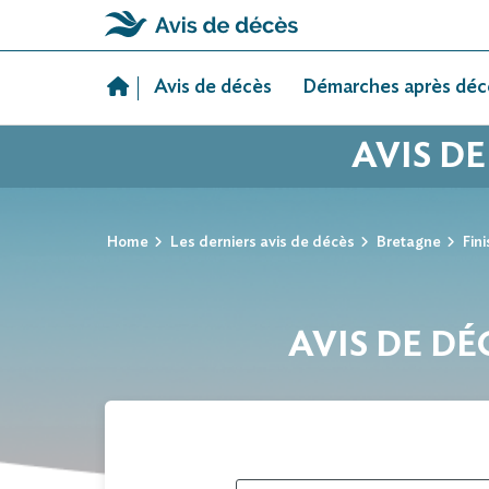
Skip
to
Avis de décès
Démarches après déc
content
AVIS D
Home
Les derniers avis de décès
Bretagne
Fini
AVIS DE DÉ