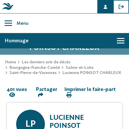
Skip
to
Menu
content
AVIS DE DÉCÈS DE LUCIENNE
Hommage
POINSOT CHARLEUX
Hommage
Home
Les derniers avis de décès
Bourgogne-Franche-Comté
Saône-et-Loire
Saint-Pierre-de-Varennes
Lucienne POINSOT CHARLEUX
Mur des souvenirs
401 vues
Partager
Imprimer le faire-part
Faire-part
LUCIENNE
LP
POINSOT