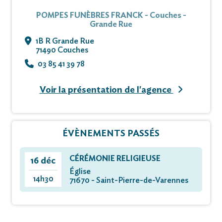
et rappelle à votre souvenir
POMPES FUNÈBRES FRANCK - Couches -
Grande Rue
1B R Grande Rue
Claude, son fils décédé en 1964.
71490 Couches
03 85 41 39 78
Cet avis tient lieu de faire-part et de
remerciements.
Voir la présentation de l'agence
Vous pouvez déposer vos messages de
condoléances et témoignages sur ce site.+
ÉVÈNEMENTS PASSÉS
CÉRÉMONIE RELIGIEUSE
16 déc
Église
14h30
71670 - Saint-Pierre-de-Varennes