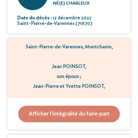
NÉ(E) CHARLEUX
Date du décès :
12 décembre 2022
Saint-Pierre-de-Varennes (71670)
Saint-Pierre-de-Varennes, Montchanin,
Jean POINSOT,
son époux ;
Jean-Pierre et Yvette POINSOT,
Alain et Christine POINSOT,
Marc et Pierrette POINSOT,
Afficher l'intégralité du faire-part
ses enfants ;
Fabrice et Marie Laure,
Marie-Laure et Thierry,