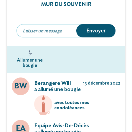
MUR DU SOUVENIR
Jérôme et Chloé,
Florian et Mathilde,
Claire et Jérôme,
Envoyer
ses petits-enfants ;
ses arrière et arrière-arrière-petits-enfants ;
Marie-Thérèse BOURA,
Allumer une
sa belle-soeur ;
bougie
ses neveux et nièces ;
ses cousins, cousines ;
Berangere Will
13 décembre 2022
BW
a allumé une bougie
ont la tristesse de vous faire part du décès de
avec toutes mes
condoléances
Lucienne Poinsot né(e) Charleux
survenu le 12 décembre 2022, à l’âge de 93 ans.
Equipe Avis-De-Décès
EA
a allumé une bougie