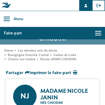
Skip
to
Menu
content
AVIS DE DÉCÈS DE NICOLE JANIN
Faire-part
CHIODINI
Hommage
Home
Les derniers avis de décès
Bourgogne-Franche-Comté
Saône-et-Loire
Chalon-sur-Saône
Nicole JANIN CHIODINI
Mur des souvenirs
Partager
Imprimer le faire-part
Faire-part
MADAME NICOLE
NJ
JANIN
NÉE CHIODINI