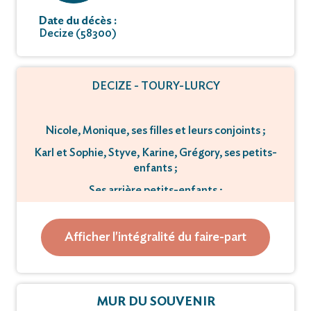
Date du décès :
Decize (58300)
DECIZE - TOURY-LURCY
Nicole, Monique, ses filles et leurs conjoints ;
Karl et Sophie, Styve, Karine, Grégory, ses petits-
enfants ;
Ses arrière petits-enfants ;
Son frère André et son épouse Jeannine,
Son frère Gérard ;
Afficher l'intégralité du faire-part
Ses neveux et nièces ;
Ont la tristesse de vous faire part du décès de
MUR DU SOUVENIR