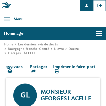
Skip
to
Menu
content
AVIS DE DÉCÈS DE GEORGES LACELLE
Hommage
Home
Les derniers avis de décès
Hommage
Bourgogne-Franche-Comté
Nièvre
Decize
Georges LACELLE
Mur des souvenirs
459 vues
Partager
Imprimer le faire-part
Faire-part
MONSIEUR
GL
GEORGES LACELLE