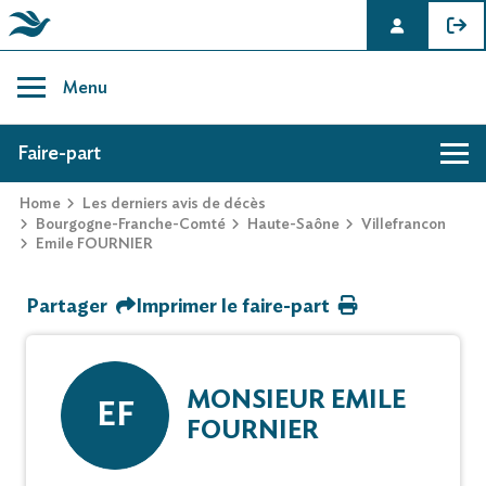
Skip
to
Menu
content
AVIS DE DÉCÈS DE EMILE FOURNIER
Faire-part
Home
Les derniers avis de décès
Hommage
Bourgogne-Franche-Comté
Haute-Saône
Villefrancon
Emile FOURNIER
Mur des souvenirs
Partager
Imprimer le faire-part
Faire-part
MONSIEUR EMILE
EF
FOURNIER