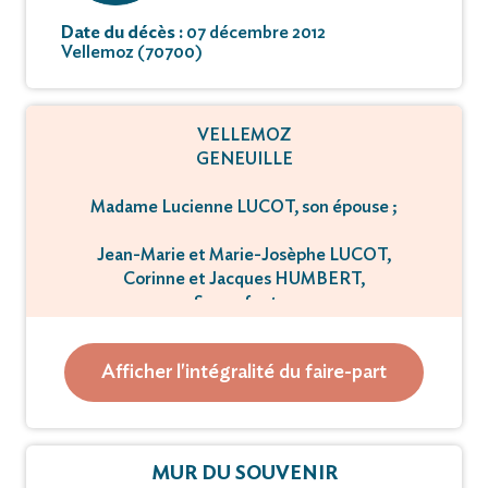
Date du décès :
07 décembre 2012
Vellemoz (70700)
VELLEMOZ
GENEUILLE
Madame Lucienne LUCOT, son épouse ;
Jean-Marie et Marie-Josèphe LUCOT,
Corinne et Jacques HUMBERT,
Ses enfants ;
Anaïs, Sarah, Jean-Simon, Pierre-Marie, Flora,
Afficher l'intégralité du faire-part
Marc-Etienne,
Ses petits-enfants ;
Raymond et Jocelyne LUCOT, son frère et sa belle-
soeur ;
MUR DU SOUVENIR