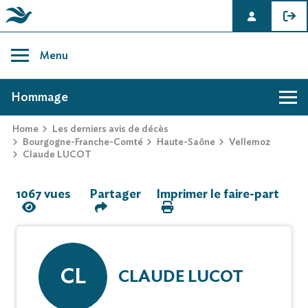
Skip
to
Menu
content
AVIS DE DÉCÈS DE CLAUDE LUCOT
Hommage
Home
Les derniers avis de décès
Hommage
Bourgogne-Franche-Comté
Haute-Saône
Vellemoz
Claude LUCOT
Mur des souvenirs
1067 vues
Partager
Imprimer le faire-part
Faire-part
CL
CLAUDE LUCOT