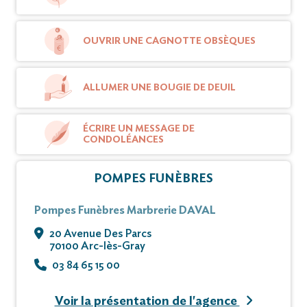
à 15 h 00 au PF DAVAL.
OUVRIR UNE CAGNOTTE OBSÈQUES
Condoléances sur registre
Vous pouvez déposer vos messages de
condoléances et témoignages sur ce site.
ALLUMER UNE BOUGIE DE DEUIL
Cet avis tient lieu de faire-part et de
ÉCRIRE UN MESSAGE DE
remerciements.
CONDOLÉANCES
POMPES FUNÈBRES
Pompes Funèbres Marbrerie DAVAL
20 Avenue Des Parcs
70100 Arc-lès-Gray
03 84 65 15 00
Voir la présentation de l'agence