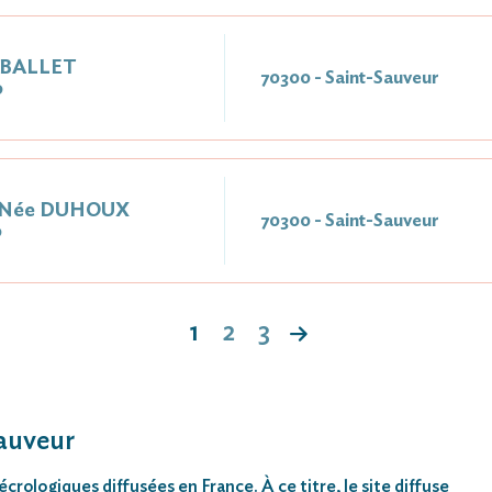
 BALLET
70300 - Saint-Sauveur
0
 Née DUHOUX
70300 - Saint-Sauveur
0
1
2
3
Sauveur
rologiques diffusées en France. À ce titre, le site diffuse