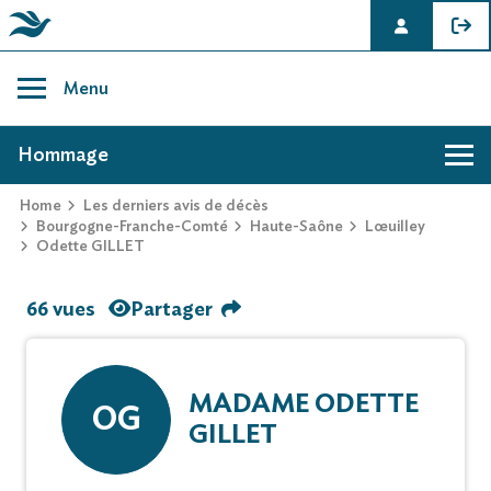
Skip
to
Menu
content
AVIS DE DÉCÈS DE ODETTE GILLET
Hommage
Home
Les derniers avis de décès
Bourgogne-Franche-Comté
Haute-Saône
Lœuilley
Odette GILLET
66 vues
Partager
MADAME ODETTE
OG
GILLET