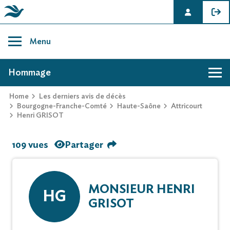
Skip
to
Menu
content
AVIS DE DÉCÈS DE HENRI GRISOT
Hommage
Home
Les derniers avis de décès
Bourgogne-Franche-Comté
Haute-Saône
Attricourt
Henri GRISOT
109 vues
Partager
MONSIEUR HENRI
HG
GRISOT