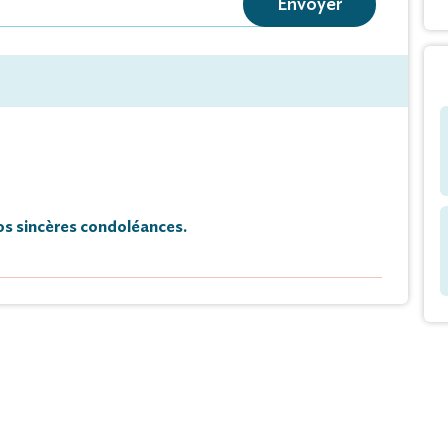
Envoyer
tte GUERDER,
Marie-Odile BOSSON,
soeur et belles-soeurs ;
er BIZOT (†),
Thérèse BIZOT,
lain BIZOT,
res et sa belle-soeur ;
s sincères condoléances.
veux et nièces ;
sins et cousines ;
e la famille et ses amis,
 vous faire part du décès de
ules, Lucien Bosson
traité SNCF