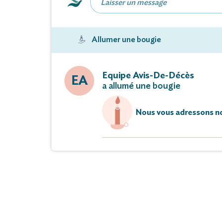
Arle
Claude et 
ses frères et 
Allumer une bougie
Rog
Marie-
Equipe Avis-De-Décès
EA
a allumé une bougie
A
ses beaux-frè
Nous vous adressons no
ses ne
ses cou
ainsi que tout
ont la douleur de
M Michel, J
re