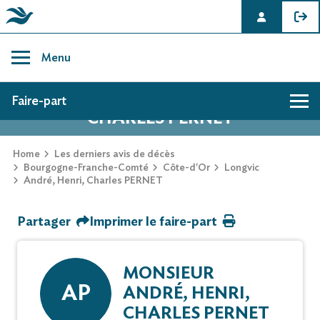
Skip
to
Menu
content
AVIS DE DÉCÈS DE ANDRÉ, HENRI,
Faire-part
CHARLES PERNET
Hommage
Home
Les derniers avis de décès
Bourgogne-Franche-Comté
Côte-d'Or
Longvic
André, Henri, Charles PERNET
Mur des souvenirs
Partager
Imprimer le faire-part
Faire-part
MONSIEUR
AP
ANDRÉ, HENRI,
CHARLES PERNET