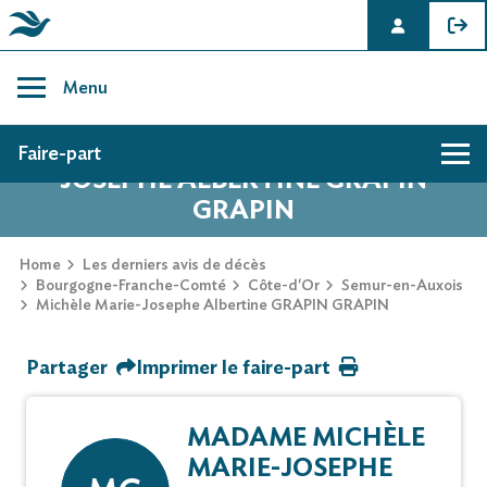
Skip
to
Menu
content
AVIS DE DÉCÈS DE MICHÈLE MARIE-
Faire-part
JOSEPHE ALBERTINE GRAPIN
GRAPIN
Hommage
Home
Les derniers avis de décès
Bourgogne-Franche-Comté
Côte-d'Or
Semur-en-Auxois
Mur des souvenirs
Michèle Marie-Josephe Albertine GRAPIN GRAPIN
Faire-part
Partager
Imprimer le faire-part
MADAME MICHÈLE
MARIE-JOSEPHE