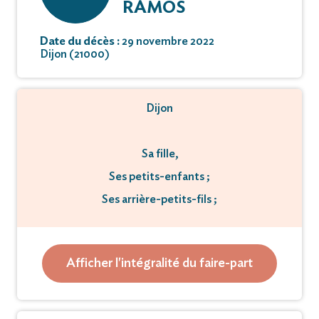
RAMOS
Date du décès :
29 novembre 2022
Dijon (21000)
Dijon
Sa fille,
Ses petits-enfants ;
Ses arrière-petits-fils ;
ont la tristesse de vous faire part du décès de
Afficher l'intégralité du faire-part
M Antonio, José Ramos
survenu le 29 novembre 2022.