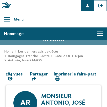
Skip
to
Menu
content
AVIS DE DÉCÈS DE ANTONIO, JOSÉ
Hommage
RAMOS
Hommage
Home
Les derniers avis de décès
Bourgogne-Franche-Comté
Côte-d'Or
Dijon
Antonio, José RAMOS
Mur des souvenirs
284 vues
Partager
Imprimer le faire-part
Faire-part
MONSIEUR
AR
ANTONIO, JOSÉ