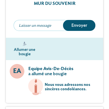
MUR DU SOUVENIR
La cérémonie sera célébrée le mardi 06 décembre
2022 à 10 heures 00
en l'église de la Visitation à Chevigny-Saint-
Envoyer
Sauveur.
Cet avis tient lieu de faire-part et de
remerciements.
Allumer une
bougie
Vous pouvez déposer vos messages de
condoléances et témoignages sur ce site.
Equipe Avis-De-Décès
EA
a allumé une bougie
Nous vous adressons nos
sincères condoléances.