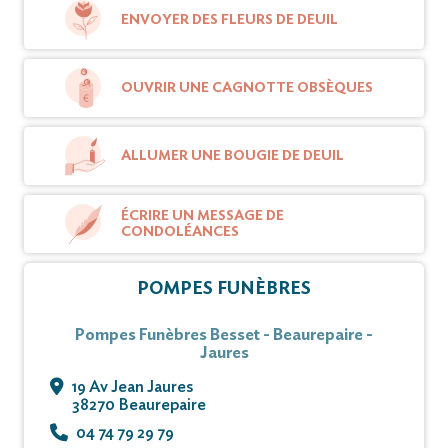
part à sa peine.
ENVOYER DES FLEURS DE DEUIL
Vous pouvez déposer vos messages de
OUVRIR UNE CAGNOTTE OBSÈQUES
condoléances et témoignages sur ce site.
ALLUMER UNE BOUGIE DE DEUIL
ÉCRIRE UN MESSAGE DE
CONDOLÉANCES
POMPES FUNÈBRES
Pompes Funèbres Besset - Beaurepaire -
Jaures
19 Av Jean Jaures
38270 Beaurepaire
04 74 79 29 79