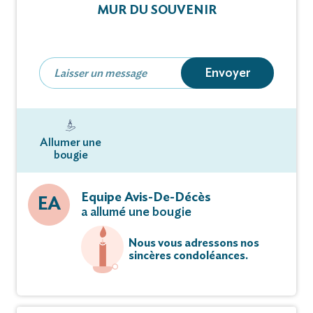
MUR DU SOUVENIR
ont la tristesse de vous faire part du décès,
à l’âge de 92 ans de
Envoyer
Mme Marie-Thérèse Jeanne
Montagnier née Bonin
Cérémonie Mercredi 21 décembre 2022 à 11 heures
Allumer une
30
bougie
en l’Église de Sonnay.
Equipe Avis-De-Décès
EA
a allumé une bougie
Marie-Thérèse repose à la chambre funéraire de
Beaurepaire.
Nous vous adressons nos
sincères condoléances.
La famille rappelle au souvenir son époux Lucien
décédé en 1980
et remercie toutes les personnes qui prendront