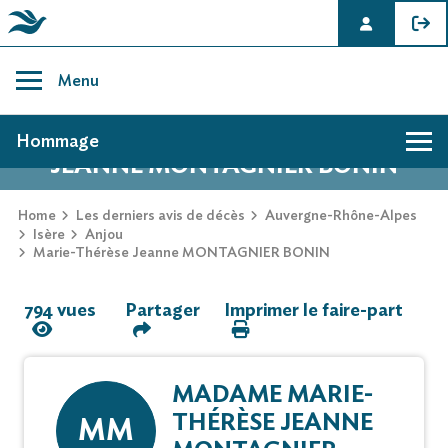
Skip
to
Menu
content
AVIS DE DÉCÈS DE MARIE-THÉRÈSE
Hommage
JEANNE MONTAGNIER BONIN
Hommage
Home
Les derniers avis de décès
Auvergne-Rhône-Alpes
Isère
Anjou
Marie-Thérèse Jeanne MONTAGNIER BONIN
Mur des souvenirs
794 vues
Partager
Imprimer le faire-part
Faire-part
MADAME MARIE-
THÉRÈSE JEANNE
MM