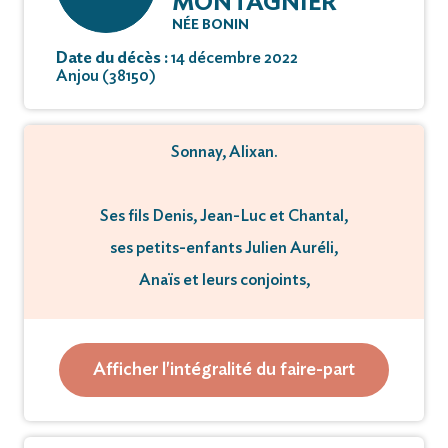
MONTAGNIER
NÉE BONIN
Date du décès :
14 décembre 2022
Anjou (38150)
Sonnay, Alixan.
Ses fils Denis, Jean-Luc et Chantal,
ses petits-enfants Julien Auréli,
Anaïs et leurs conjoints,
ses arrières petits-enfants
Lola, Léna, Ophélie,
Afficher l'intégralité du faire-part
Gabin, Athur, Elzéar,
ses neveux et nièces,
parents et amis