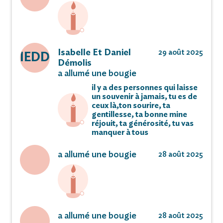
Isabelle Et Daniel
29 août 2025
IEDD
Démolis
a allumé une bougie
il y a des personnes qui laisse
un souvenir à jamais, tu es de
ceux là,ton sourire, ta
gentillesse, ta bonne mine
réjouit, ta générosité, tu vas
manquer à tous
a allumé une bougie
28 août 2025
a allumé une bougie
28 août 2025