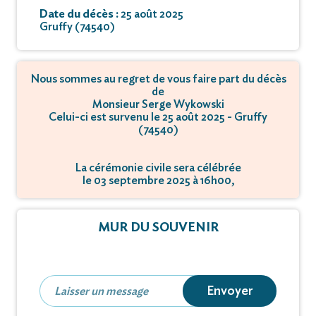
Date du décès :
25 août 2025
Gruffy (74540)
Nous sommes au regret de vous faire part du décès
de
Monsieur Serge Wykowski
Celui-ci est survenu le 25 août 2025 - Gruffy
(74540)
La cérémonie civile sera célébrée
le 03 septembre 2025 à 16h00,
à Route Cimetière des Iles - 74000 Annecy.
La crémation se déroulera
MUR DU SOUVENIR
le 04 septembre 2025 à 08h00,
à Route Cimetière des Iles - 74000 Annecy.
Envoyer