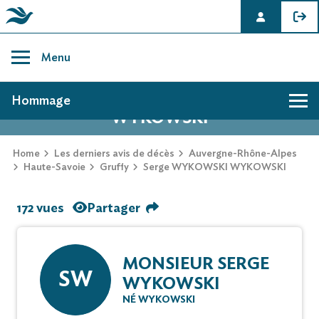
Skip
to
Menu
content
AVIS DE DÉCÈS DE SERGE WYKOWSKI
Hommage
WYKOWSKI
Home
Les derniers avis de décès
Auvergne-Rhône-Alpes
Haute-Savoie
Gruffy
Serge WYKOWSKI WYKOWSKI
172 vues
Partager
MONSIEUR SERGE
SW
WYKOWSKI
NÉ WYKOWSKI