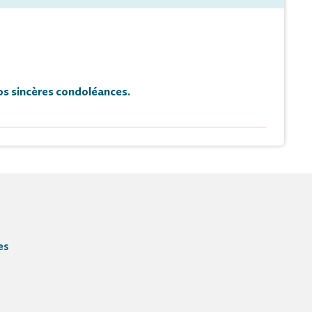
s sincères condoléances.
Hommage
Faire-part
es