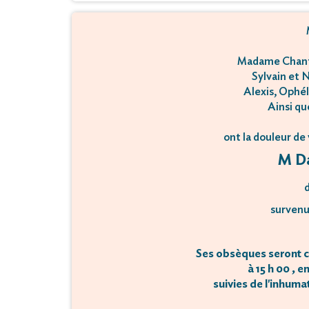
Madame Chanta
Sylvain et N
Alexis, Ophél
Ainsi qu
ont la douleur de
M Da
d
survenu 
Ses obsèques seront cé
à 15 h 00 , 
suivies de l'inhum