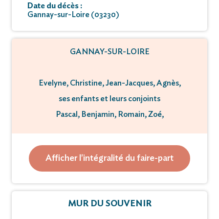
Date du décès :
Gannay-sur-Loire (03230)
GANNAY-SUR-LOIRE
Evelyne, Christine, Jean-Jacques, Agnès,
ses enfants et leurs conjoints
Pascal, Benjamin, Romain, Zoé,
ses petits-enfants
Antoine, Timéo, Jules, Jade,
Afficher l'intégralité du faire-part
ses arrière-petits-enfants
Son beau-frère et sa belle-soeur
Ses neveux et nièces
MUR DU SOUVENIR
Ainsi que toute la famille