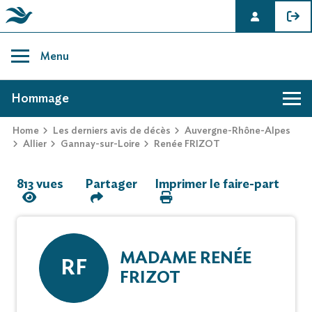
Skip
to
Menu
content
AVIS DE DÉCÈS DE RENÉE FRIZOT
Hommage
Home
Les derniers avis de décès
Auvergne-Rhône-Alpes
Hommage
Allier
Gannay-sur-Loire
Renée FRIZOT
813 vues
Partager
Imprimer le faire-part
Mur des souvenirs
Faire-part
MADAME RENÉE
RF
FRIZOT