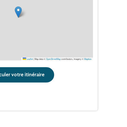
Leaflet
|
Map data ©
OpenStreetMap
contributors, Imagery ©
Mapbox
culer votre itinéraire