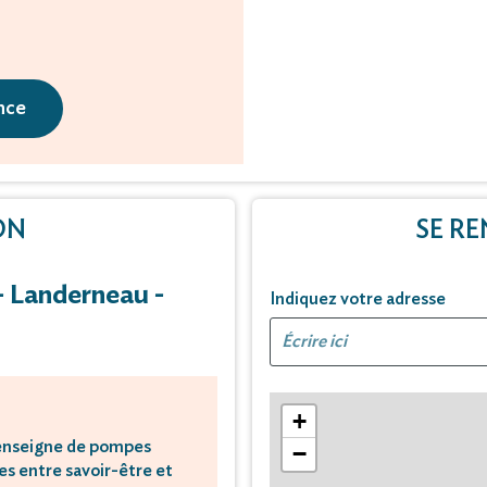
nce
ON
SE RE
 Landerneau -
Indiquez votre adresse
+
l’enseigne de pompes
−
s entre savoir-être et