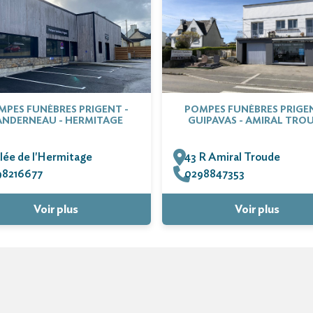
MPES FUNÈBRES PRIGENT -
POMPES FUNÈBRES PRIGEN
ANDERNEAU - HERMITAGE
GUIPAVAS - AMIRAL TRO
llée de l'Hermitage
43 R Amiral Troude
98216677
0298847353
Voir plus
Voir plus