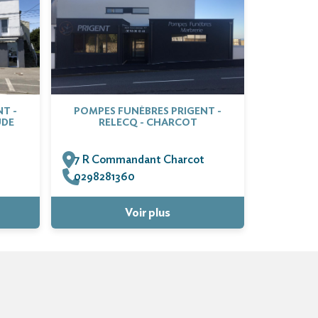
T -
POMPES FUNÈBRES PRIGENT -
UDE
RELECQ - CHARCOT
7 R Commandant Charcot
0298281360
Voir plus