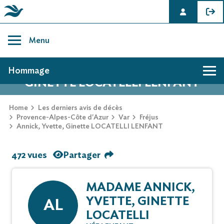
Skip
to
Menu
content
AVIS DE DÉCÈS DE ANNICK, YVETTE,
Hommage
GINETTE LOCATELLI LENFANT
Home
Les derniers avis de décès
Provence-Alpes-Côte d'Azur
Var
Fréjus
Annick, Yvette, Ginette LOCATELLI LENFANT
472 vues
Partager
MADAME ANNICK,
YVETTE, GINETTE
AL
LOCATELLI