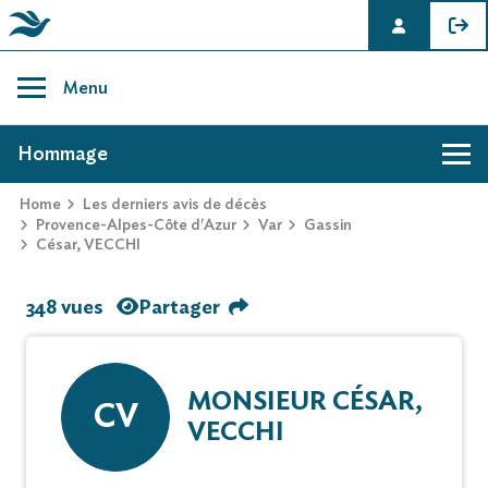
Skip
to
Menu
content
AVIS DE DÉCÈS DE CÉSAR, VECCHI
Hommage
Home
Les derniers avis de décès
Provence-Alpes-Côte d'Azur
Var
Gassin
César, VECCHI
348 vues
Partager
MONSIEUR CÉSAR,
CV
VECCHI