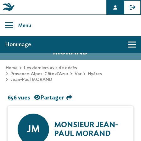
Skip
to
Menu
content
AVIS DE DÉCÈS DE JEAN-PAUL
Hommage
MORAND
Home
Les derniers avis de décès
Provence-Alpes-Côte d'Azur
Var
Hyères
Jean-Paul MORAND
656 vues
Partager
MONSIEUR JEAN-
JM
PAUL MORAND