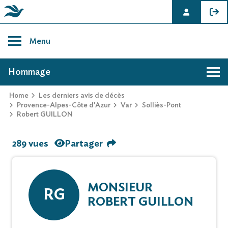
Skip
to
Menu
content
AVIS DE DÉCÈS DE ROBERT GUILLON
Hommage
Home
Les derniers avis de décès
Provence-Alpes-Côte d'Azur
Var
Solliès-Pont
Robert GUILLON
289 vues
Partager
MONSIEUR
RG
ROBERT GUILLON