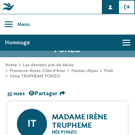
Skip
to
Menu
content
AVIS DE DÉCÈS DE IRÈNE TRUPHEME
Hommage
PONZO
Home
Les derniers avis de décès
Provence-Alpes-Côte d'Azur
Hautes-Alpes
Poët
Irène TRUPHEME PONZO
33 vues
Partager
MADAME IRÈNE
IT
TRUPHEME
NÉE PONZO