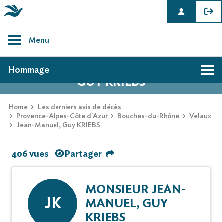
Skip
to
Menu
content
AVIS DE DÉCÈS DE JEAN-MANUEL,
Hommage
GUY KRIEBS
Home
Les derniers avis de décès
Provence-Alpes-Côte d'Azur
Bouches-du-Rhône
Velaux
Jean-Manuel, Guy KRIEBS
406 vues
Partager
MONSIEUR JEAN-
JK
MANUEL, GUY
KRIEBS