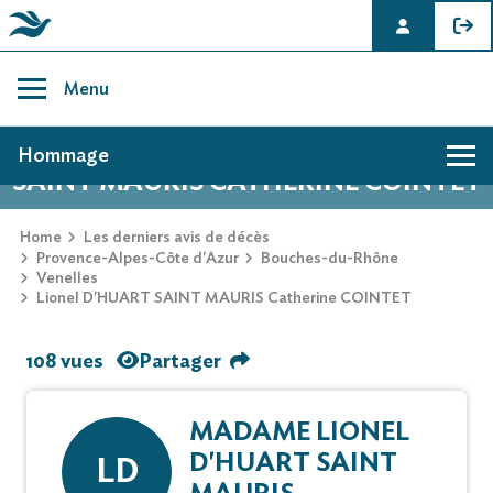
Skip
to
Menu
content
AVIS DE DÉCÈS DE LIONEL D'HUART
Hommage
SAINT MAURIS CATHERINE COINTET
Home
Les derniers avis de décès
Provence-Alpes-Côte d'Azur
Bouches-du-Rhône
Venelles
Lionel D'HUART SAINT MAURIS Catherine COINTET
108 vues
Partager
MADAME LIONEL
D'HUART SAINT
LD