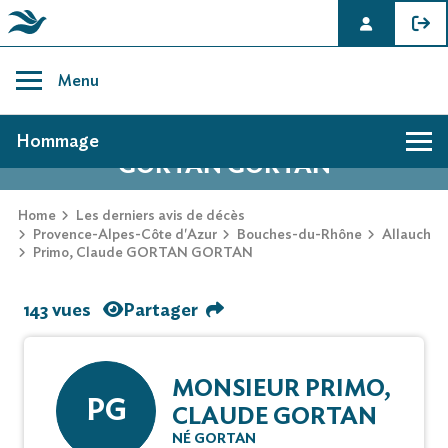
Skip
to
Menu
content
AVIS DE DÉCÈS DE PRIMO, CLAUDE
Hommage
GORTAN GORTAN
Home
Les derniers avis de décès
Provence-Alpes-Côte d'Azur
Bouches-du-Rhône
Allauch
Primo, Claude GORTAN GORTAN
143 vues
Partager
MONSIEUR PRIMO,
PG
CLAUDE GORTAN
NÉ GORTAN